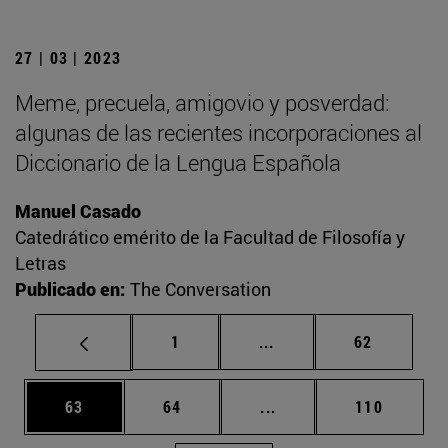
27 | 03 | 2023
Meme, precuela, amigovio y posverdad:
algunas de las recientes incorporaciones al
Diccionario de la Lengua Española
Manuel Casado
Catedrático emérito de la Facultad de Filosofía y
Letras
Publicado en:
The Conversation
Página
Páginas intermedias Us
Página
1
...
62
Página
Página
Páginas intermedias U
Página
63
64
...
110