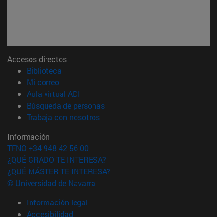
Accesos directos
(abre en nueva ventana)
Biblioteca
(abre en nueva ventana)
Mi correo
(abre en nueva ventana)
Aula virtual ADI
(abre en nueva ventana)
Búsqueda de personas
(abre en nueva ventana)
Trabaja con nosotros
Información
TFNO +34 948 42 56 00
¿QUÉ GRADO TE INTERESA?
¿QUÉ MÁSTER TE INTERESA?
© Universidad de Navarra
Información legal
Accesibilidad