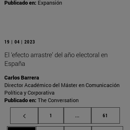
Publicado en:
Expansión
19 | 04 | 2023
El ‘efecto arrastre’ del año electoral en
España
Carlos Barrera
Director Académico del Máster en Comunicación
Política y Corporativa
Publicado en:
The Conversation
Página
Páginas intermedias Us
Página
1
...
61