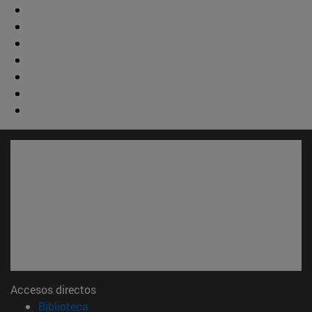
Accesos directos
(abre en nueva ventana)
Biblioteca