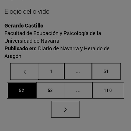
Elogio del olvido
Gerardo Castillo
Facultad de Educación y Psicología de la
Universidad de Navarra
Publicado en:
Diario de Navarra y Heraldo de
Aragón
Página
Páginas intermedias Us
Página
1
...
51
Página
Página
Páginas intermedias U
Página
52
53
...
110