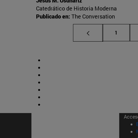
Jesús M. Usunáriz
Catedrático de Historia Moderna
Publicado en:
The Conversation
Página
1
Acces