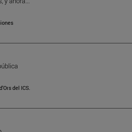
 y ahora..."
siones
pública
d'Ors del ICS.
o