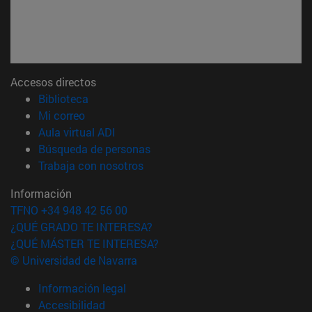
Accesos directos
(abre en nueva ventana)
Biblioteca
(abre en nueva ventana)
Mi correo
(abre en nueva ventana)
Aula virtual ADI
(abre en nueva ventana)
Búsqueda de personas
(abre en nueva ventana)
Trabaja con nosotros
Información
TFNO +34 948 42 56 00
¿QUÉ GRADO TE INTERESA?
¿QUÉ MÁSTER TE INTERESA?
© Universidad de Navarra
Información legal
Accesibilidad