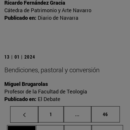
Ricardo Fernández Gracia
Cátedra de Patrimonio y Arte Navarro
Publicado en:
Diario de Navarra
13 | 01 | 2024
Bendiciones, pastoral y conversión
Miguel Brugarolas
Profesor de la Facultad de Teología
Publicado en:
El Debate
Página
Páginas intermedias Us
Página
1
...
46