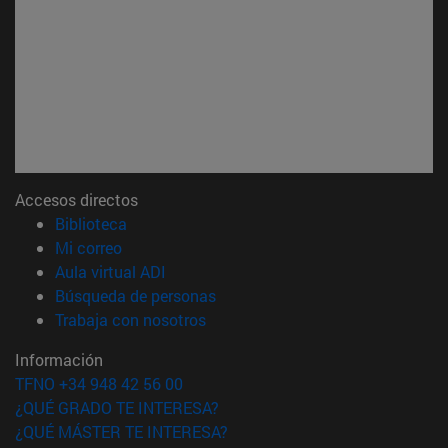
Accesos directos
(abre en nueva ventana)
Biblioteca
(abre en nueva ventana)
Mi correo
(abre en nueva ventana)
Aula virtual ADI
(abre en nueva ventana)
Búsqueda de personas
(abre en nueva ventana)
Trabaja con nosotros
Información
TFNO +34 948 42 56 00
¿QUÉ GRADO TE INTERESA?
¿QUÉ MÁSTER TE INTERESA?