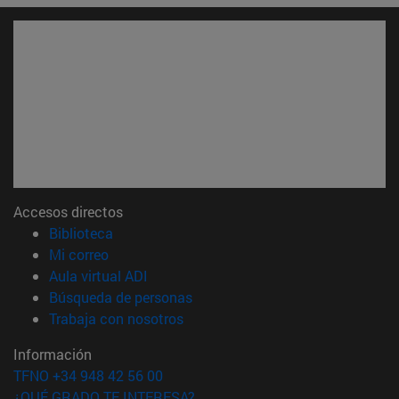
Accesos directos
(abre en nueva ventana)
Biblioteca
(abre en nueva ventana)
Mi correo
(abre en nueva ventana)
Aula virtual ADI
(abre en nueva ventana)
Búsqueda de personas
(abre en nueva ventana)
Trabaja con nosotros
Información
TFNO +34 948 42 56 00
¿QUÉ GRADO TE INTERESA?