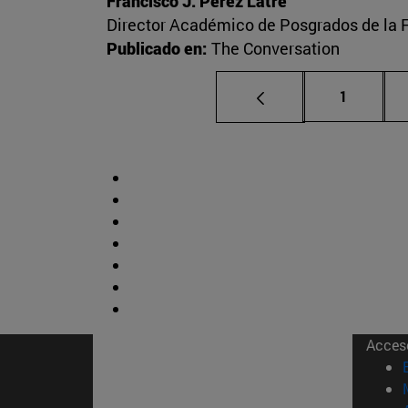
Francisco J. Pérez Latre
Director Académico de Posgrados de la 
Publicado en:
The Conversation
Página
1
Acces