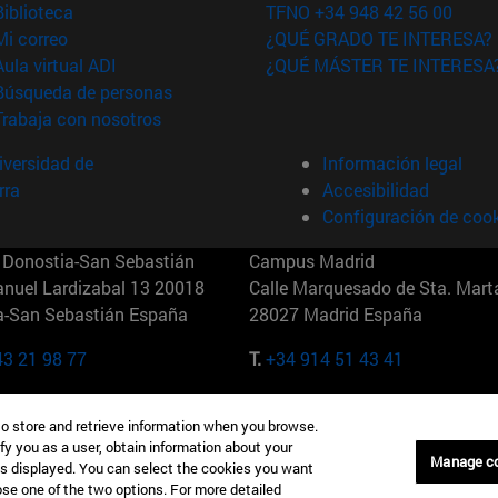
(abre en nueva ventana)
Biblioteca
TFNO +34 948 42 56 00
(abre en nueva ventana)
Mi correo
¿QUÉ GRADO TE INTERESA?
(abre en nueva ventana)
Aula virtual ADI
¿QUÉ MÁSTER TE INTERESA
(abre en nueva ventana)
Búsqueda de personas
(abre en nueva ventana)
Trabaja con nosotros
versidad de
Información legal
rra
Accesibilidad
Configuración de coo
Donostia-San Sebastián
Campus Madrid
anuel Lardizabal 13 20018
Calle Marquesado de Sta. Marta
a-San Sebastián España
28027 Madrid España
43 21 98 77
T.
+34 914 51 43 41
Nueva York (IESE)
Campus Munich (IESE)
to store and retrieve information when you browse.
7th St 10019-2201 Nueva York
Maria-Theresia-Straße 15 8167
fy you as a user, obtain information about your
Múnich Alemania
Manage c
is displayed. You can select the cookies you want
oose one of the two options. For more detailed