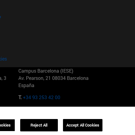
?
kies
Campus Barcelona (IESE)
, 3
Av. Pearson, 21 08034 Barcelona
España
T.
+34 93 253 42 00
Campus Sao Paulo (IESE)
5
Rua Martiniano de Carvalho, 573
01321001 Bela Vista Brasil
ookies
Reject All
Accept All Cookies