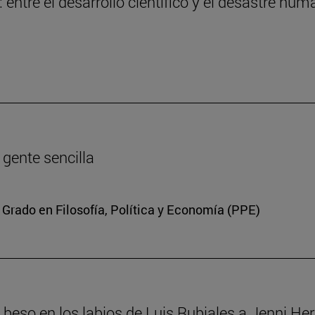
entre el desarrollo científico y el desastre hum
a gente sencilla
 Grado en Filosofía, Política y Economía (PPE)
el beso en los labios de Luis Rubiales a Jenni H