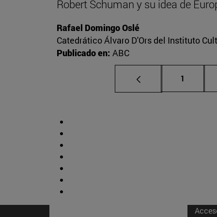
Robert Schuman y su idea de Euro
Rafael Domingo Oslé
Catedrático Álvaro D'Ors del Instituto Cu
Publicado en:
ABC
Página
1
Acces