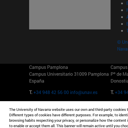
© Uni
Nava
Campus Pamplona
Campus 
Campus Universitario 31009 Pamplona
Pº de M
España
Donosti
T.
+34 948 42 56 00
info@unav.es
T.
+34 9
Campus Madrid (IESE)
Campus 
The University of Navarra website uses our own and third-party cookies 
Camino del Cerro Águila 3 28023
165 W 5
Different types of cookies have different purposes. For example, to identi
Madrid España
EE.UU
browsing habits respecting your privacy, or personalize how the content 
to enable or accept them all. This banner will remain active until you ch