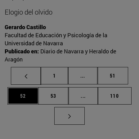
Elogio del olvido
Gerardo Castillo
Facultad de Educación y Psicología de la
Universidad de Navarra
Publicado en:
Diario de Navarra y Heraldo de
Aragón
Página
Páginas intermedias Us
Página
1
...
51
Página
Página
Páginas intermedias U
Página
52
53
...
110