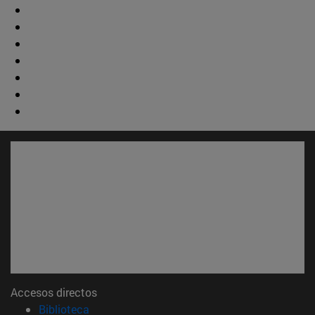
Accesos directos
(abre en nueva ventana)
Biblioteca