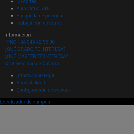
(abre en nueva ventana)
Mi correo
(abre en nueva ventana)
Aula virtual ADI
(abre en nueva ventana)
Búsqueda de personas
(abre en nueva ventana)
Trabaja con nosotros
Información
TFNO +34 948 42 56 00
¿QUÉ GRADO TE INTERESA?
¿QUÉ MÁSTER TE INTERESA?
© Universidad de Navarra
Información legal
Accesibilidad
Configuración de cookies
Localizador de campus