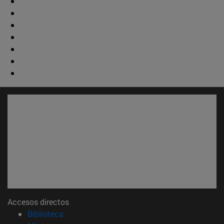
Accesos directos
(abre en nueva ventana)
Biblioteca