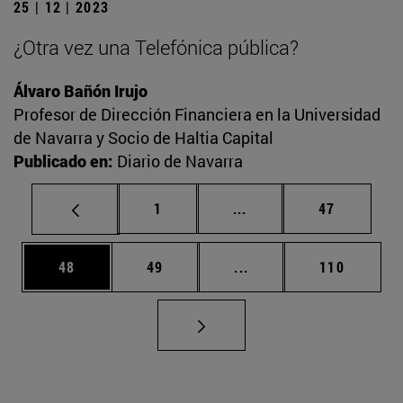
25 | 12 | 2023
¿Otra vez una Telefónica pública?
Álvaro Bañón Irujo
Profesor de Dirección Financiera en la Universidad
de Navarra y Socio de Haltia Capital
Publicado en:
Diario de Navarra
Página
Páginas intermedias Us
Página
1
...
47
Página
Página
Páginas intermedias U
Página
48
49
...
110