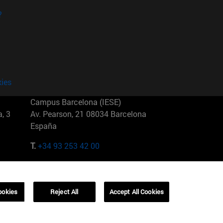
?
kies
Campus Barcelona (IESE)
, 3
Av. Pearson, 21 08034 Barcelona
España
T.
+34 93 253 42 00
Campus Sao Paulo (IESE)
5
Rua Martiniano de Carvalho, 573
01321001 Bela Vista Brasil
ookies
Reject All
Accept All Cookies
T.
+55 11 3177-8300