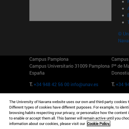
© Uni
Nava
Campus Pamplona
Campus 
Campus Universitario 31009 Pamplona
Pº de M
España
Donosti
T.
+34 948 42 56 00
info@unav.es
T.
+34 9
Campus Madrid (IESE)
Campus 
The University of Navarra website uses our own and third-party cookies 
Camino del Cerro Águila 3 28023
165 W 5
Different types of cookies have different purposes. For example, to identi
Madrid España
EE.UU
browsing habits respecting your privacy, or personalize how the content 
to enable or accept them all. This banner will remain active until you ch
T.
+34 912 11 30 00
T.
+1 64
information about our cookies, please visit our
Cookie Policy.