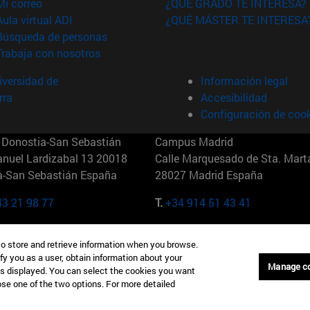
(abre en nueva ventana)
Mi correo
¿QUÉ GRADO TE INTERESA?
(abre en nueva ventana)
Aula virtual ADI
¿QUÉ MÁSTER TE INTERESA
(abre en nueva ventana)
Búsqueda de personas
(abre en nueva ventana)
Trabaja con nosotros
versidad de
Información legal
rra
Accesibilidad
Configuración de coo
Donostia-San Sebastián
Campus Madrid
anuel Lardizabal 13 20018
Calle Marquesado de Sta. Marta
a-San Sebastián España
28027 Madrid España
43 21 98 77
T.
+34 914 51 43 41
Nueva York (IESE)
Campus Munich (IESE)
to store and retrieve information when you browse.
7th St 10019-2201 Nueva York
Maria-Theresia-Straße 15 8167
fy you as a user, obtain information about your
Múnich Alemania
Manage c
is displayed. You can select the cookies you want
oose one of the two options. For more detailed
6 346 8850
T.
+49 89 24209790