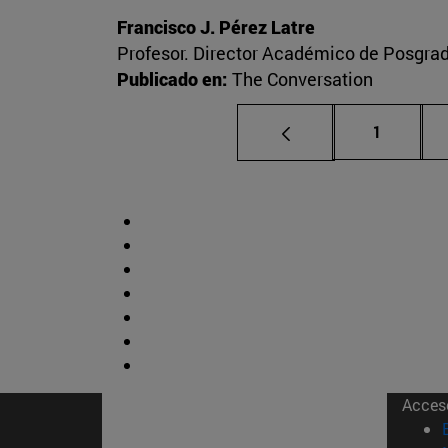
Francisco J. Pérez Latre
Profesor. Director Académico de Posgra
Publicado en:
The Conversation
Página
1
Acces