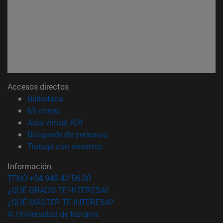
Accesos directos
(abre en nueva ventana)
Biblioteca
(abre en nueva ventana)
Mi correo
(abre en nueva ventana)
Aula virtual ADI
(abre en nueva ventana)
Búsqueda de personas
(abre en nueva ventana)
Trabaja con nosotros
Información
TFNO +34 948 42 56 00
¿QUÉ GRADO TE INTERESA?
¿QUÉ MÁSTER TE INTERESA?
© Universidad de Navarra