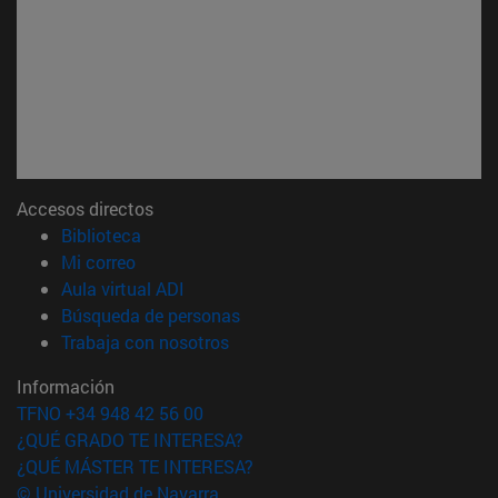
Accesos directos
(abre en nueva ventana)
Biblioteca
(abre en nueva ventana)
Mi correo
(abre en nueva ventana)
Aula virtual ADI
(abre en nueva ventana)
Búsqueda de personas
(abre en nueva ventana)
Trabaja con nosotros
Información
TFNO +34 948 42 56 00
¿QUÉ GRADO TE INTERESA?
¿QUÉ MÁSTER TE INTERESA?
© Universidad de Navarra