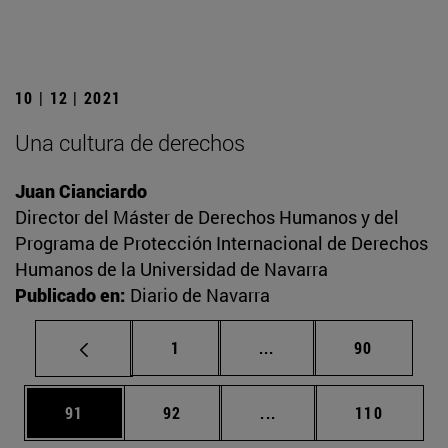
10 | 12 | 2021
Una cultura de derechos
Juan Cianciardo
Director del Máster de Derechos Humanos y del
Programa de Protección Internacional de Derechos
Humanos de la Universidad de Navarra
Publicado en:
Diario de Navarra
Página
Páginas intermedias Us
Página
1
...
90
Página
Página
Páginas intermedias U
Página
91
92
...
110