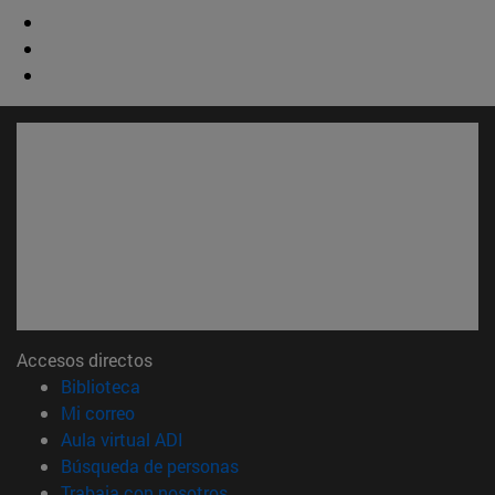
Accesos directos
(abre en nueva ventana)
Biblioteca
(abre en nueva ventana)
Mi correo
(abre en nueva ventana)
Aula virtual ADI
(abre en nueva ventana)
Búsqueda de personas
(abre en nueva ventana)
Trabaja con nosotros