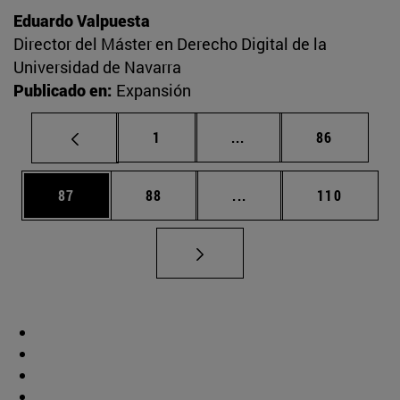
Eduardo Valpuesta
Director del Máster en Derecho Digital de la
Universidad de Navarra
Publicado en:
Expansión
Página
Páginas intermedias Us
Página
1
...
86
Página
Página
Páginas intermedias U
Página
87
88
...
110