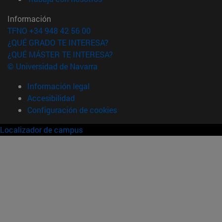
Información
TFNO +34 948 42 56 00
¿QUÉ GRADO TE INTERESA?
¿QUÉ MÁSTER TE INTERESA?
© Universidad de Navarra
Información legal
Accesibilidad
Configuración de cookies
Localizador de campus