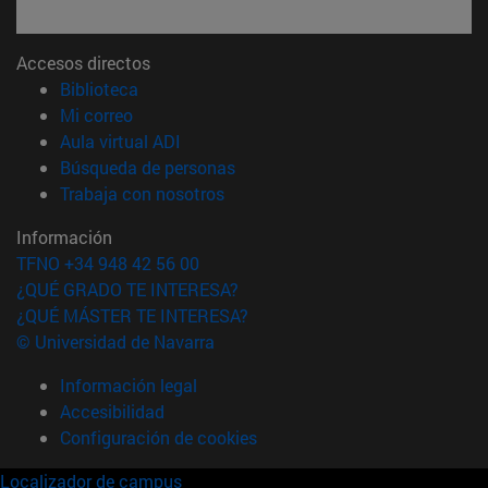
Accesos directos
(abre en nueva ventana)
Biblioteca
(abre en nueva ventana)
Mi correo
(abre en nueva ventana)
Aula virtual ADI
(abre en nueva ventana)
Búsqueda de personas
(abre en nueva ventana)
Trabaja con nosotros
Información
TFNO +34 948 42 56 00
¿QUÉ GRADO TE INTERESA?
¿QUÉ MÁSTER TE INTERESA?
© Universidad de Navarra
Información legal
Accesibilidad
Configuración de cookies
Localizador de campus