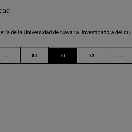
idad
ería de la Universidad de Navarra. Investigadora del gr
Páginas intermedias Use TAB para desplazarse.
Página
Página
Página
Pági
...
80
81
82
...