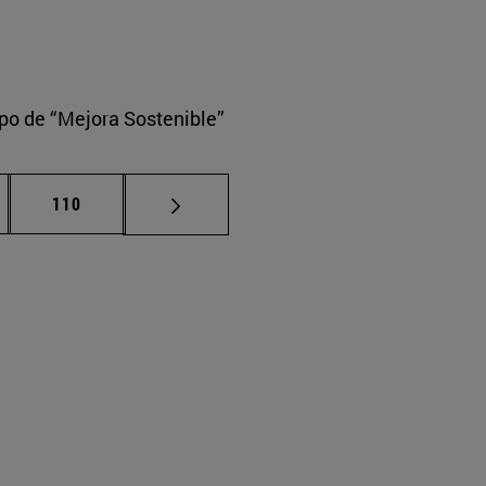
upo de “Mejora Sostenible”
nas intermedias Use TAB para desplazarse.
Página
110