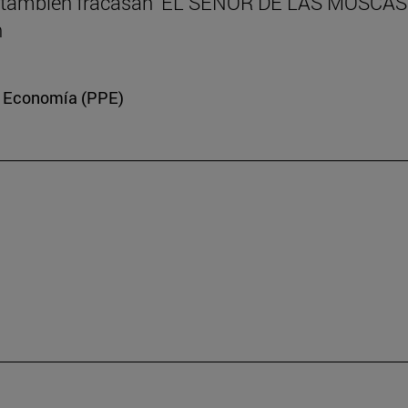
eres también fracasan ‘EL SEÑOR DE LAS MOSCAS’
n
 y Economía (PPE)