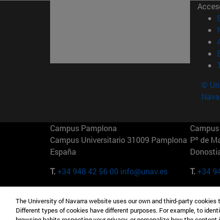
Acces
© Uni
Nava
Campus Pamplona
Campus 
Campus Universitario 31009 Pamplona
Pº de M
España
Donosti
T.
+34 948 42 56 00
info@unav.es
T.
+34 9
Campus Madrid (IESE)
Campus 
The University of Navarra website uses our own and third-party cookies 
Camino del Cerro Águila 3 28023
165 W 5
Different types of cookies have different purposes. For example, to identi
Madrid España
EE.UU
browsing habits respecting your privacy, or personalize how the content 