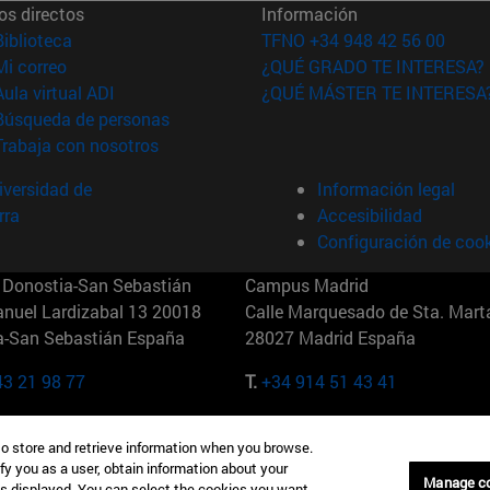
os directos
Información
(abre en nueva ventana)
Biblioteca
TFNO +34 948 42 56 00
(abre en nueva ventana)
Mi correo
¿QUÉ GRADO TE INTERESA?
(abre en nueva ventana)
Aula virtual ADI
¿QUÉ MÁSTER TE INTERESA
(abre en nueva ventana)
Búsqueda de personas
(abre en nueva ventana)
Trabaja con nosotros
versidad de
Información legal
rra
Accesibilidad
Configuración de coo
Donostia-San Sebastián
Campus Madrid
anuel Lardizabal 13 20018
Calle Marquesado de Sta. Marta
a-San Sebastián España
28027 Madrid España
43 21 98 77
T.
+34 914 51 43 41
Nueva York (IESE)
Campus Munich (IESE)
to store and retrieve information when you browse.
7th St 10019-2201 Nueva York
Maria-Theresia-Straße 15 8167
fy you as a user, obtain information about your
Múnich Alemania
Manage c
is displayed. You can select the cookies you want