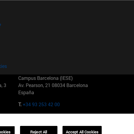
?
kies
Campus Barcelona (IESE)
, 3
Av. Pearson, 21 08034 Barcelona
España
T.
+34 93 253 42 00
Campus Sao Paulo (IESE)
5
Rua Martiniano de Carvalho, 573
01321001 Bela Vista Brasil
ookies
Reject All
Accept All Cookies