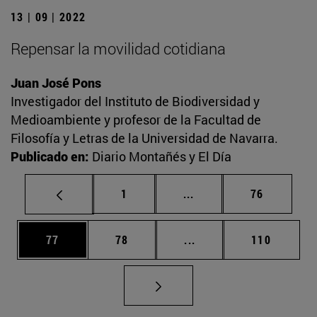
13 | 09 | 2022
Repensar la movilidad cotidiana
Juan José Pons
Investigador del Instituto de Biodiversidad y
Medioambiente y profesor de la Facultad de
Filosofía y Letras de la Universidad de Navarra.
Publicado en:
Diario Montañés y El Día
Página
Páginas intermedias Us
Página
1
...
76
Página
Página
Páginas intermedias U
Página
77
78
...
110