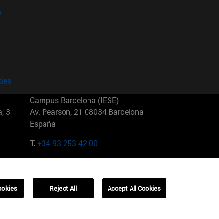
?
kies
Campus Barcelona (IESE)
, 3
Av. Pearson, 21 08034 Barcelona
España
T.
+34 93 253 42 00
Campus Sao Paulo (IESE)
5
Rua Martiniano de Carvalho, 573
01321001 Bela Vista Brasil
ookies
Reject All
Accept All Cookies
T.
+55 11 3177-8300