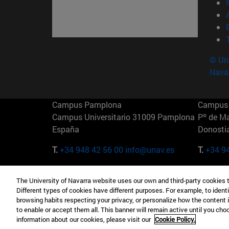
© Uni
Nava
Campus Pamplona
Campus 
Campus Universitario 31009 Pamplona
Pº de M
España
Donosti
T.
+34 948 42 56 00
info@unav.es
T.
+34 9
Campus Madrid (IESE)
Campus 
The University of Navarra website uses our own and third-party cookies 
Camino del Cerro Águila 3 28023
165 W 5
Different types of cookies have different purposes. For example, to identi
Madrid España
EE.UU
browsing habits respecting your privacy, or personalize how the content 
to enable or accept them all. This banner will remain active until you ch
T.
+34 912 11 30 00
T.
+1 64
information about our cookies, please visit our
Cookie Policy.