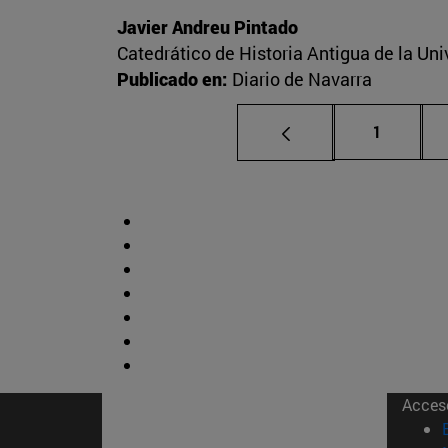
Javier Andreu Pintado
Catedrático de Historia Antigua de la Un
Publicado en:
Diario de Navarra
Página
1
Acces