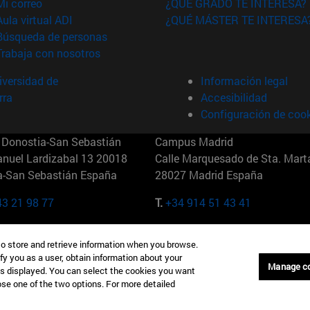
(abre en nueva ventana)
Mi correo
¿QUÉ GRADO TE INTERESA?
(abre en nueva ventana)
Aula virtual ADI
¿QUÉ MÁSTER TE INTERESA
(abre en nueva ventana)
Búsqueda de personas
(abre en nueva ventana)
Trabaja con nosotros
versidad de
Información legal
rra
Accesibilidad
Configuración de coo
Donostia-San Sebastián
Campus Madrid
anuel Lardizabal 13 20018
Calle Marquesado de Sta. Marta
a-San Sebastián España
28027 Madrid España
43 21 98 77
T.
+34 914 51 43 41
Nueva York (IESE)
Campus Munich (IESE)
to store and retrieve information when you browse.
7th St 10019-2201 Nueva York
Maria-Theresia-Straße 15 8167
fy you as a user, obtain information about your
Múnich Alemania
Manage c
is displayed. You can select the cookies you want
oose one of the two options. For more detailed
6 346 8850
T.
+49 89 24209790