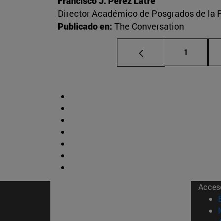
Francisco J. Pérez Latre
Director Académico de Posgrados de la 
Publicado en:
The Conversation
Página
1
Acces