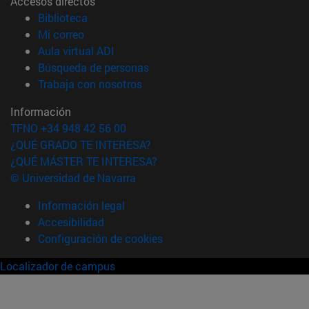
Accesos directos
(abre en nueva ventana)
Biblioteca
(abre en nueva ventana)
Mi correo
(abre en nueva ventana)
Aula virtual ADI
(abre en nueva ventana)
Búsqueda de personas
(abre en nueva ventana)
Trabaja con nosotros
Información
TFNO +34 948 42 56 00
¿QUÉ GRADO TE INTERESA?
¿QUÉ MÁSTER TE INTERESA?
© Universidad de Navarra
Información legal
Accesibilidad
Configuración de cookies
Localizador de campus