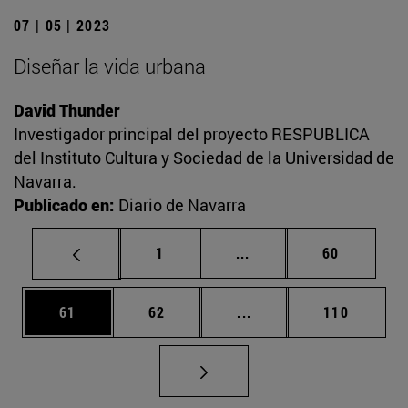
07 | 05 | 2023
Diseñar la vida urbana
David Thunder
Investigador principal del proyecto RESPUBLICA
del Instituto Cultura y Sociedad de la Universidad de
Navarra.
Publicado en:
Diario de Navarra
Página
Páginas intermedias Us
Página
1
...
60
Página
Página
Páginas intermedias U
Página
61
62
...
110