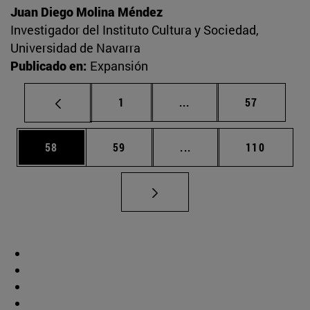
Juan Diego Molina Méndez
Investigador del Instituto Cultura y Sociedad,
Universidad de Navarra
Publicado en:
Expansión
Página
Páginas intermedias Us
Página
1
...
57
Página
Página
Páginas intermedias U
Página
58
59
...
110