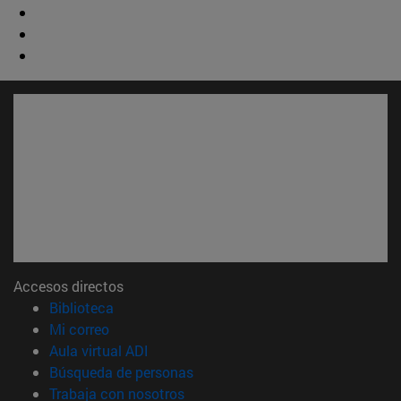
Accesos directos
(abre en nueva ventana)
Biblioteca
(abre en nueva ventana)
Mi correo
(abre en nueva ventana)
Aula virtual ADI
(abre en nueva ventana)
Búsqueda de personas
(abre en nueva ventana)
Trabaja con nosotros