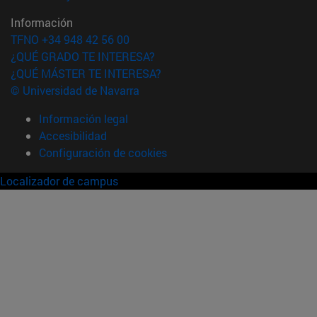
Información
TFNO +34 948 42 56 00
¿QUÉ GRADO TE INTERESA?
¿QUÉ MÁSTER TE INTERESA?
© Universidad de Navarra
Información legal
Accesibilidad
Configuración de cookies
Localizador de campus