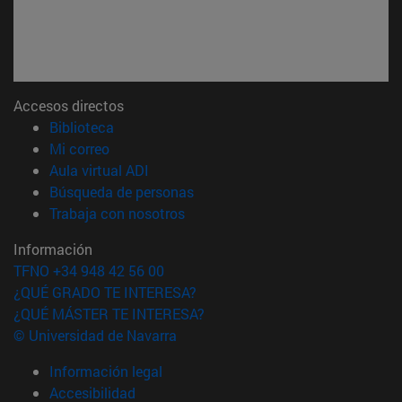
Accesos directos
(abre en nueva ventana)
Biblioteca
(abre en nueva ventana)
Mi correo
(abre en nueva ventana)
Aula virtual ADI
(abre en nueva ventana)
Búsqueda de personas
(abre en nueva ventana)
Trabaja con nosotros
Información
TFNO +34 948 42 56 00
¿QUÉ GRADO TE INTERESA?
¿QUÉ MÁSTER TE INTERESA?
© Universidad de Navarra
Información legal
Accesibilidad