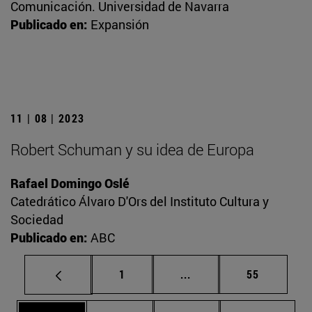
Comunicación. Universidad de Navarra
Publicado en:
Expansión
11 | 08 | 2023
Robert Schuman y su idea de Europa
Rafael Domingo Oslé
Catedrático Álvaro D'Ors del Instituto Cultura y
Sociedad
Publicado en:
ABC
Página
Páginas intermedias Us
Página
1
...
55