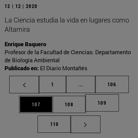
12 | 12 | 2020
La Ciencia estudia la vida en lugares como
Altamira
Enrique Baquero
Profesor de la Facultad de Ciencias. Departamento
de Biología Ambiental
Publicado en:
El Diario Montañés
Página
Páginas intermedias Us
Página
1
...
106
Página
109
Página
Página
107
108
Página
110