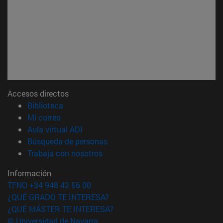
Accesos directos
(abre en nueva ventana)
Biblioteca
(abre en nueva ventana)
Mi correo
(abre en nueva ventana)
Aula virtual ADI
(abre en nueva ventana)
Búsqueda de personas
(abre en nueva ventana)
Trabaja con nosotros
Información
TFNO +34 948 42 56 00
¿QUÉ GRADO TE INTERESA?
¿QUÉ MÁSTER TE INTERESA?
© Universidad de Navarra