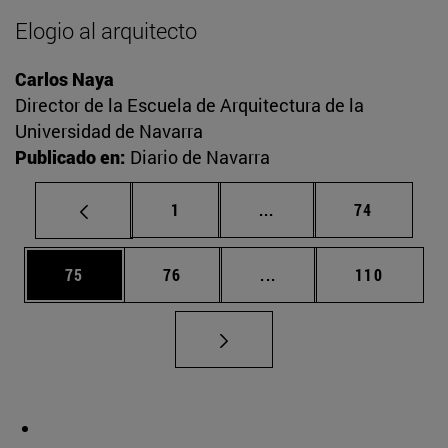
Elogio al arquitecto
Carlos Naya
Director de la Escuela de Arquitectura de la
Universidad de Navarra
Publicado en:
Diario de Navarra
Página
Páginas intermedias Us
Página
1
...
74
Página
Página
Páginas intermedias U
Página
75
76
...
110