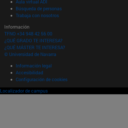
(abre en nueva ventana)
Aula virtual ADI
(abre en nueva ventana)
Búsqueda de personas
(abre en nueva ventana)
Trabaja con nosotros
Información
TFNO +34 948 42 56 00
¿QUÉ GRADO TE INTERESA?
¿QUÉ MÁSTER TE INTERESA?
© Universidad de Navarra
Información legal
Accesibilidad
Configuración de cookies
Localizador de campus