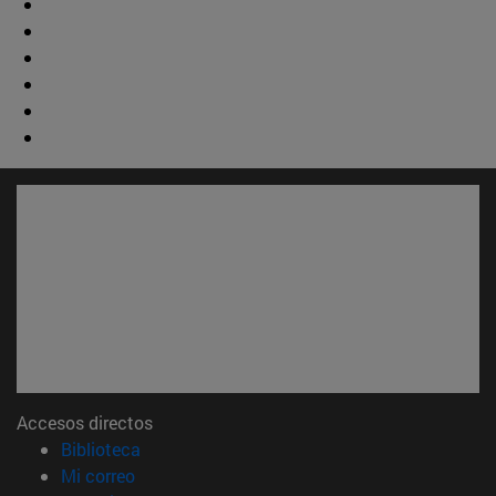
Accesos directos
(abre en nueva ventana)
Biblioteca
(abre en nueva ventana)
Mi correo