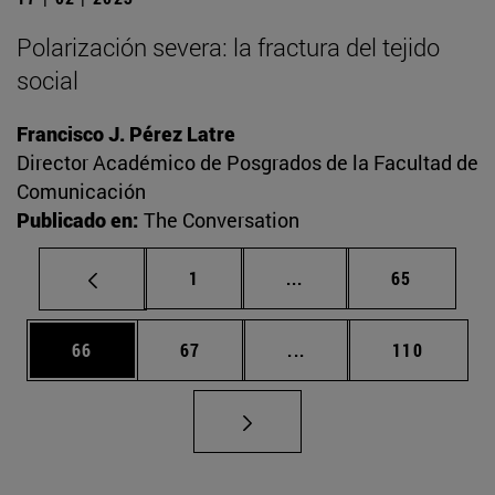
Polarización severa: la fractura del tejido
social
Francisco J. Pérez Latre
Director Académico de Posgrados de la Facultad de
Comunicación
Publicado en:
The Conversation
Página
Páginas intermedias Us
Página
1
...
65
Página
Página
Páginas intermedias U
Página
66
67
...
110