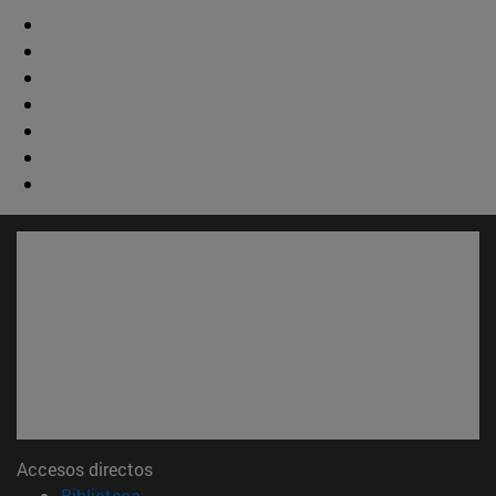
Accesos directos
(abre en nueva ventana)
Biblioteca