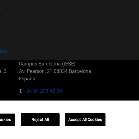
?
kies
Campus Barcelona (IESE)
, 3
Av. Pearson, 21 08034 Barcelona
España
T.
+34 93 253 42 00
Campus Sao Paulo (IESE)
5
Rua Martiniano de Carvalho, 573
01321001 Bela Vista Brasil
ookies
Reject All
Accept All Cookies
T.
+55 11 3177-8300