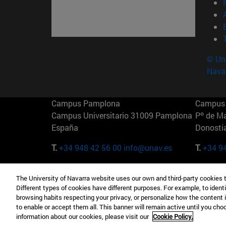
© Uni
Nava
Campus Pamplona
Campus 
Campus Universitario 31009 Pamplona
Pº de M
España
Donosti
T.
+34 948 42 56 00
info@unav.es
T.
+34 9
Campus Madrid (IESE)
Campus 
The University of Navarra website uses our own and third-party cookies 
Camino del Cerro Águila 3 28023
165 W 5
Different types of cookies have different purposes. For example, to identi
Madrid España
EE.UU
browsing habits respecting your privacy, or personalize how the content 
to enable or accept them all. This banner will remain active until you ch
T.
+34 912 11 30 00
T.
+1 64
information about our cookies, please visit our
Cookie Policy.