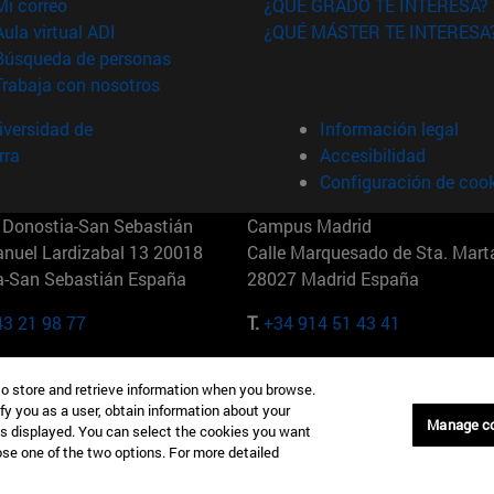
(abre en nueva ventana)
Mi correo
¿QUÉ GRADO TE INTERESA?
(abre en nueva ventana)
Aula virtual ADI
¿QUÉ MÁSTER TE INTERESA
(abre en nueva ventana)
Búsqueda de personas
(abre en nueva ventana)
Trabaja con nosotros
versidad de
Información legal
rra
Accesibilidad
Configuración de coo
Donostia-San Sebastián
Campus Madrid
anuel Lardizabal 13 20018
Calle Marquesado de Sta. Marta
a-San Sebastián España
28027 Madrid España
43 21 98 77
T.
+34 914 51 43 41
Nueva York (IESE)
Campus Munich (IESE)
to store and retrieve information when you browse.
7th St 10019-2201 Nueva York
Maria-Theresia-Straße 15 8167
fy you as a user, obtain information about your
Múnich Alemania
Manage c
is displayed. You can select the cookies you want
oose one of the two options. For more detailed
6 346 8850
T.
+49 89 24209790