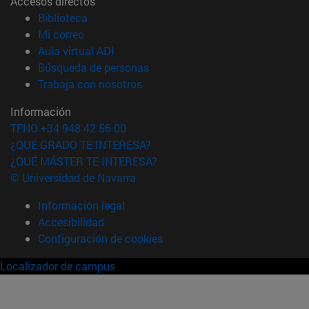
Accesos directos
(abre en nueva ventana)
Biblioteca
(abre en nueva ventana)
Mi correo
(abre en nueva ventana)
Aula virtual ADI
(abre en nueva ventana)
Búsqueda de personas
(abre en nueva ventana)
Trabaja con nosotros
Información
TFNO +34 948 42 56 00
¿QUÉ GRADO TE INTERESA?
¿QUÉ MÁSTER TE INTERESA?
© Universidad de Navarra
Información legal
Accesibilidad
Configuración de cookies
Localizador de campus