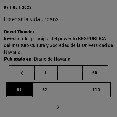
07 | 05 | 2023
Diseñar la vida urbana
David Thunder
Investigador principal del proyecto RESPUBLICA
del Instituto Cultura y Sociedad de la Universidad de
Navarra.
Publicado en:
Diario de Navarra
Página
Páginas intermedias Us
Página
1
...
60
Página
Página
Páginas intermedias U
Página
61
62
...
110