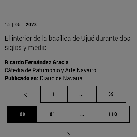
15 | 05 | 2023
El interior de la basílica de Ujué durante dos
siglos y medio
Ricardo Fernández Gracia
Cátedra de Patrimonio y Arte Navarro
Publicado en:
Diario de Navarra
Página
Páginas intermedias Us
Página
1
...
59
Página
Página
Páginas intermedias U
Página
60
61
...
110