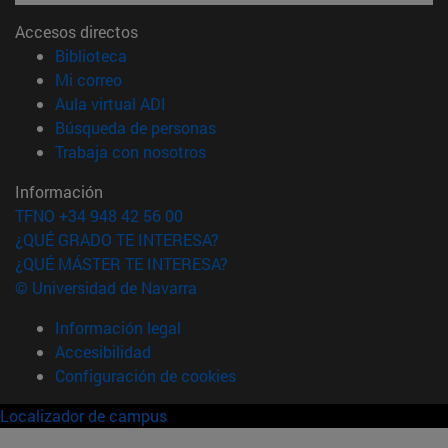
Accesos directos
(abre en nueva ventana)
Biblioteca
(abre en nueva ventana)
Mi correo
(abre en nueva ventana)
Aula virtual ADI
(abre en nueva ventana)
Búsqueda de personas
(abre en nueva ventana)
Trabaja con nosotros
Información
TFNO +34 948 42 56 00
¿QUÉ GRADO TE INTERESA?
¿QUÉ MÁSTER TE INTERESA?
© Universidad de Navarra
Información legal
Accesibilidad
Configuración de cookies
Localizador de campus