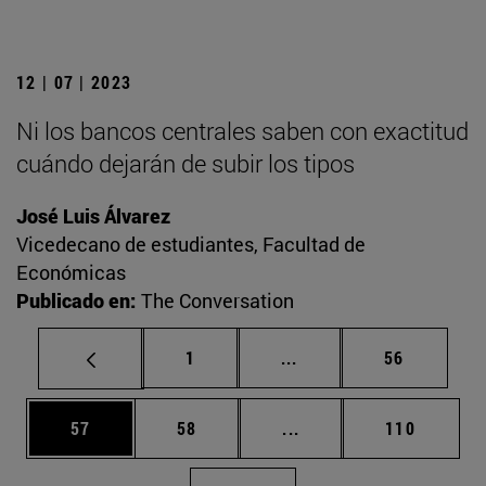
12 | 07 | 2023
Ni los bancos centrales saben con exactitud
cuándo dejarán de subir los tipos
José Luis Álvarez
Vicedecano de estudiantes, Facultad de
Económicas
Publicado en:
The Conversation
Página
Páginas intermedias Us
Página
1
...
56
Página
Página
Páginas intermedias U
Página
57
58
...
110