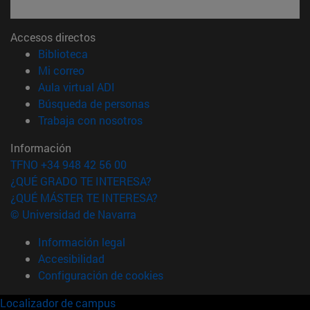
Accesos directos
(abre en nueva ventana)
Biblioteca
(abre en nueva ventana)
Mi correo
(abre en nueva ventana)
Aula virtual ADI
(abre en nueva ventana)
Búsqueda de personas
(abre en nueva ventana)
Trabaja con nosotros
Información
TFNO +34 948 42 56 00
¿QUÉ GRADO TE INTERESA?
¿QUÉ MÁSTER TE INTERESA?
© Universidad de Navarra
Información legal
Accesibilidad
Configuración de cookies
Localizador de campus