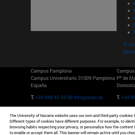
© Uni
Nava
Campus Pamplona
Campus 
Campus Universitario 31009 Pamplona
Pº de M
España
Donosti
T.
+34 948 42 56 00
info@unav.es
T.
+34 9
Campus Madrid (IESE)
Campus 
The University of Navarra website uses our own and third-party cookies 
Camino del Cerro Águila 3 28023
165 W 5
Different types of cookies have different purposes. For example, to identi
Madrid España
EE.UU
browsing habits respecting your privacy, or personalize how the content 
to enable or accept them all. This banner will remain active until you ch