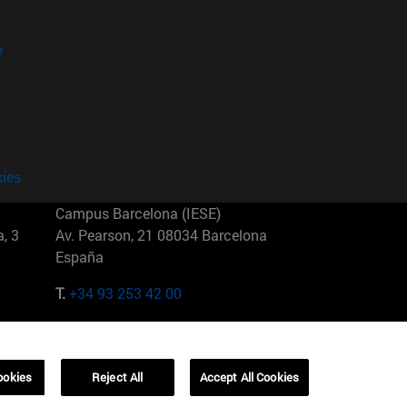
?
kies
Campus Barcelona (IESE)
, 3
Av. Pearson, 21 08034 Barcelona
España
T.
+34 93 253 42 00
Campus Sao Paulo (IESE)
5
Rua Martiniano de Carvalho, 573
01321001 Bela Vista Brasil
ookies
Reject All
Accept All Cookies