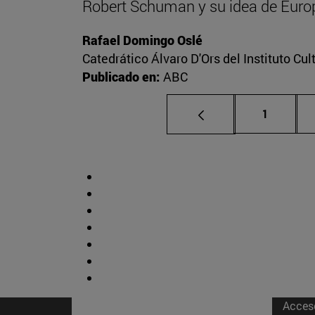
Robert Schuman y su idea de Euro
Rafael Domingo Oslé
Catedrático Álvaro D'Ors del Instituto Cu
Publicado en:
ABC
Página
1
Acces