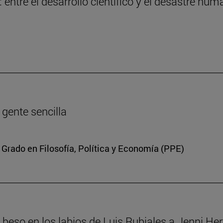
entre el desarrollo científico y el desastre hum
a gente sencilla
 Grado en Filosofía, Política y Economía (PPE)
el beso en los labios de Luis Rubiales a Jenni H