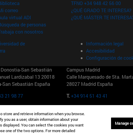
(abre en nueva ventana)
Biblioteca
TFNO +34 948 42 56 00
(abre en nueva ventana)
Mi correo
¿QUÉ GRADO TE INTERESA?
(abre en nueva ventana)
Aula virtual ADI
¿QUÉ MÁSTER TE INTERESA
(abre en nueva ventana)
Búsqueda de personas
(abre en nueva ventana)
Trabaja con nosotros
versidad de
Información legal
rra
Accesibilidad
Configuración de coo
Donostia-San Sebastián
Campus Madrid
anuel Lardizabal 13 20018
Calle Marquesado de Sta. Marta
a-San Sebastián España
28027 Madrid España
43 21 98 77
T.
+34 914 51 43 41
Nueva York (IESE)
Campus Munich (IESE)
to store and retrieve information when you browse.
7th St 10019-2201 Nueva York
Maria-Theresia-Straße 15 8167
fy you as a user, obtain information about your
Múnich Alemania
Manage c
is displayed. You can select the cookies you want
oose one of the two options. For more detailed