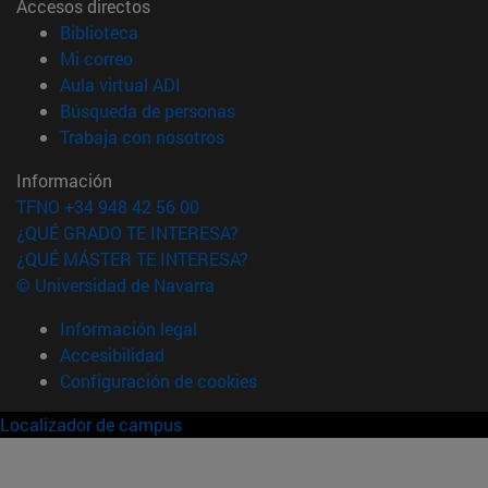
Accesos directos
(abre en nueva ventana)
Biblioteca
(abre en nueva ventana)
Mi correo
(abre en nueva ventana)
Aula virtual ADI
(abre en nueva ventana)
Búsqueda de personas
(abre en nueva ventana)
Trabaja con nosotros
Información
TFNO +34 948 42 56 00
¿QUÉ GRADO TE INTERESA?
¿QUÉ MÁSTER TE INTERESA?
© Universidad de Navarra
Información legal
Accesibilidad
Configuración de cookies
Localizador de campus