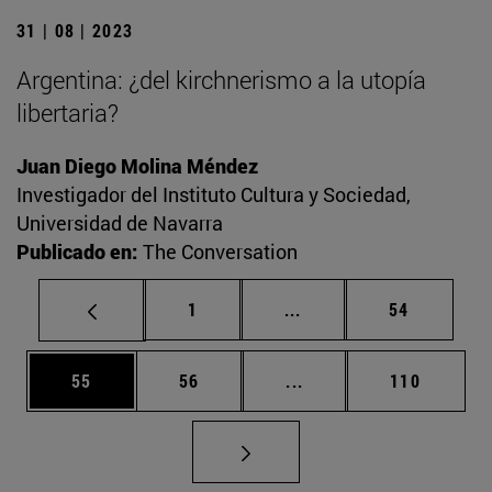
31 | 08 | 2023
Argentina: ¿del kirchnerismo a la utopía
libertaria?
Juan Diego Molina Méndez
Investigador del Instituto Cultura y Sociedad,
Universidad de Navarra
Publicado en:
The Conversation
Página
Páginas intermedias Us
Página
1
...
54
Página
Página
Páginas intermedias U
Página
55
56
...
110