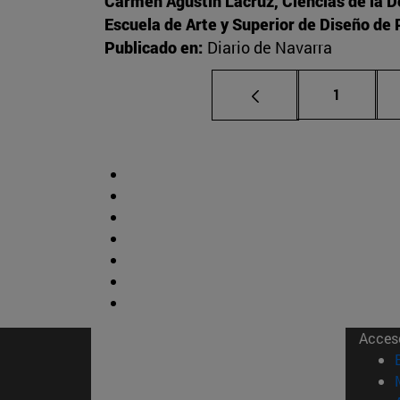
Carmen Agustín Lacruz, Ciencias de la 
Escuela de Arte y Superior de Diseño d
Publicado en:
Diario de Navarra
Página
1
Acces