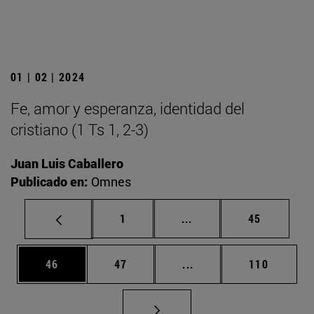
01 | 02 | 2024
Fe, amor y esperanza, identidad del
cristiano (1 Ts 1, 2-3)
Juan Luis Caballero
Publicado en:
Omnes
Página
Páginas intermedias Us
Página
1
...
45
Página
Página
Páginas intermedias U
Página
46
47
...
110