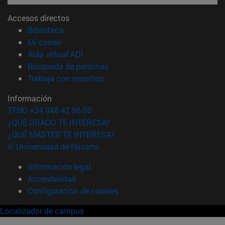
Accesos directos
(abre en nueva ventana)
Biblioteca
(abre en nueva ventana)
Mi correo
(abre en nueva ventana)
Aula virtual ADI
(abre en nueva ventana)
Búsqueda de personas
(abre en nueva ventana)
Trabaja con nosotros
Información
TFNO +34 948 42 56 00
¿QUÉ GRADO TE INTERESA?
¿QUÉ MÁSTER TE INTERESA?
© Universidad de Navarra
Información legal
Accesibilidad
Configuración de cookies
Localizador de campus