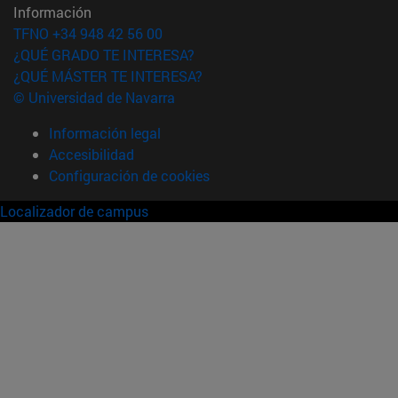
Información
TFNO +34 948 42 56 00
¿QUÉ GRADO TE INTERESA?
¿QUÉ MÁSTER TE INTERESA?
© Universidad de Navarra
Información legal
Accesibilidad
Configuración de cookies
Localizador de campus