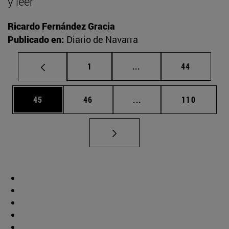
y leer
Ricardo Fernández Gracia
Publicado en:
Diario de Navarra
Página
Páginas intermedias Us
Página
1
...
44
Página
Página
Páginas intermedias U
Página
45
46
...
110