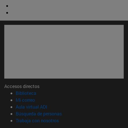
Accesos directos
(abre en nueva ventana)
Biblioteca
(abre en nueva ventana)
Mi correo
(abre en nueva ventana)
Aula virtual ADI
(abre en nueva ventana)
Búsqueda de personas
(abre en nueva ventana)
Trabaja con nosotros