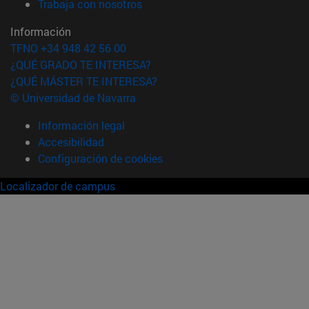
(abre en nueva ventana)
Trabaja con nosotros
Información
TFNO +34 948 42 56 00
¿QUÉ GRADO TE INTERESA?
¿QUÉ MÁSTER TE INTERESA?
© Universidad de Navarra
Información legal
Accesibilidad
Configuración de cookies
Localizador de campus