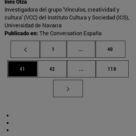
Inés Olza
Investigadora del grupo 'Vínculos, creatividad y
cultura' (VCC) del Instituto Cultura y Sociedad (ICS),
Universidad de Navarra
Publicado en:
The Conversation España
Página
Páginas intermedias Us
Página
1
...
40
Página
Página
Páginas intermedias U
Página
41
42
...
110