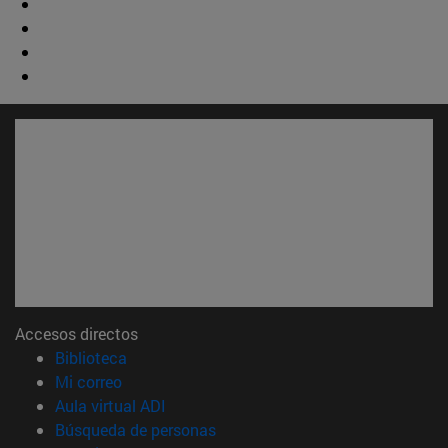
Accesos directos
(abre en nueva ventana)
Biblioteca
(abre en nueva ventana)
Mi correo
(abre en nueva ventana)
Aula virtual ADI
(abre en nueva ventana)
Búsqueda de personas