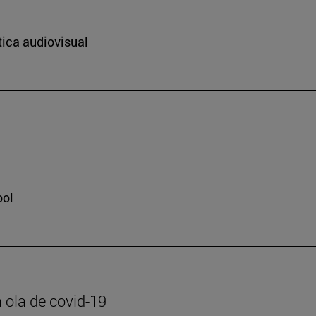
tica audiovisual
ool
 ola de covid-19