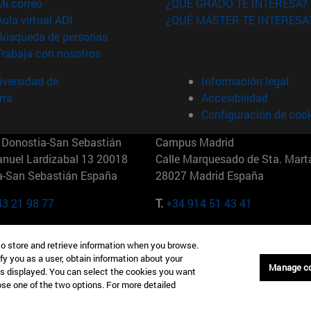
(abre en nueva ventana)
Mi correo
¿QUÉ GRADO TE INTERESA?
(abre en nueva ventana)
Aula virtual ADI
¿QUÉ MÁSTER TE INTERESA
(abre en nueva ventana)
Búsqueda de personas
(abre en nueva ventana)
Trabaja con nosotros
versidad de
Información legal
rra
Accesibilidad
Configuración de coo
Donostia-San Sebastián
Campus Madrid
anuel Lardizabal 13 20018
Calle Marquesado de Sta. Marta
a-San Sebastián España
28027 Madrid España
43 21 98 77
T.
+34 914 51 43 41
Nueva York (IESE)
Campus Munich (IESE)
to store and retrieve information when you browse.
7th St 10019-2201 Nueva York
Maria-Theresia-Straße 15 8167
fy you as a user, obtain information about your
Múnich Alemania
Manage c
is displayed. You can select the cookies you want
oose one of the two options. For more detailed
6 346 8850
T.
+49 89 24209790