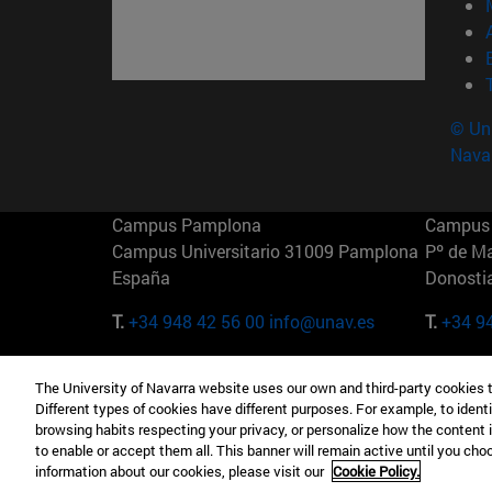
© Uni
Nava
Campus Pamplona
Campus 
Campus Universitario 31009 Pamplona
Pº de M
España
Donosti
T.
+34 948 42 56 00
info@unav.es
T.
+34 9
Campus Madrid (IESE)
Campus 
The University of Navarra website uses our own and third-party cookies 
Camino del Cerro Águila 3 28023
165 W 5
Different types of cookies have different purposes. For example, to identi
Madrid España
EE.UU
browsing habits respecting your privacy, or personalize how the content 
to enable or accept them all. This banner will remain active until you ch
T.
+34 912 11 30 00
T.
+1 64
information about our cookies, please visit our
Cookie Policy.