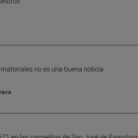
uestros
 matorrales no es una buena noticia
varra
571 en las carmelitas de San José de Pamplon