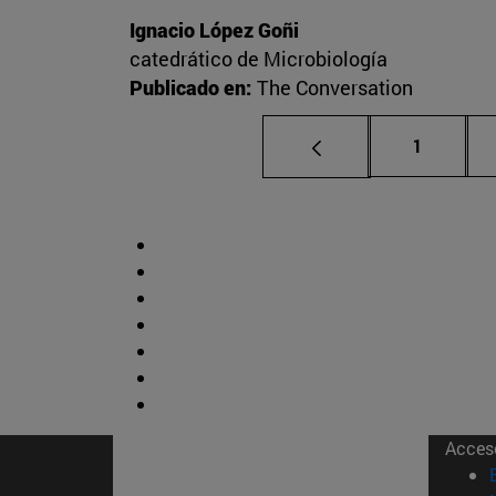
Ignacio López Goñi
catedrático de Microbiología
Publicado en:
The Conversation
Página
1
Acces