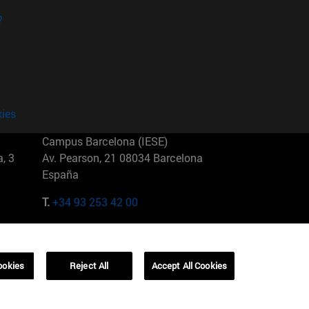
?
kies
Campus Barcelona (IESE)
, 3
Av. Pearson, 21 08034 Barcelona
España
T.
+34 93 253 42 00
Campus Sao Paulo (IESE)
5
Rua Martiniano de Carvalho, 573
01321001 Bela Vista Brasil
ookies
Reject All
Accept All Cookies
T.
+55 11 3177-8300