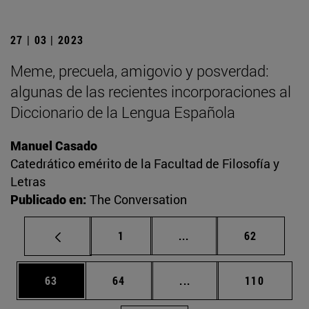
27 | 03 | 2023
Meme, precuela, amigovio y posverdad:
algunas de las recientes incorporaciones al
Diccionario de la Lengua Española
Manuel Casado
Catedrático emérito de la Facultad de Filosofía y
Letras
Publicado en:
The Conversation
Página
Páginas intermedias Us
Página
1
...
62
Página
Página
Páginas intermedias U
Página
63
64
...
110