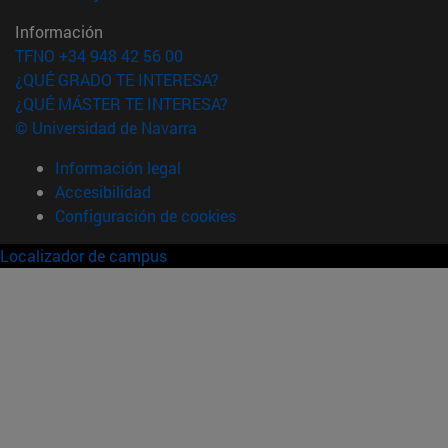
Información
TFNO +34 948 42 56 00
¿QUÉ GRADO TE INTERESA?
¿QUÉ MÁSTER TE INTERESA?
© Universidad de Navarra
Información legal
Accesibilidad
Configuración de cookies
Localizador de campus