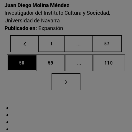
Juan Diego Molina Méndez
Investigador del Instituto Cultura y Sociedad,
Universidad de Navarra
Publicado en:
Expansión
Página
Páginas intermedias Us
Página
1
...
57
Página
Página
Páginas intermedias U
Página
58
59
...
110