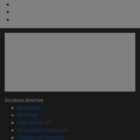
Accesos directos
(abre en nueva ventana)
Biblioteca
(abre en nueva ventana)
Mi correo
(abre en nueva ventana)
Aula virtual ADI
(abre en nueva ventana)
Búsqueda de personas
(abre en nueva ventana)
Trabaja con nosotros