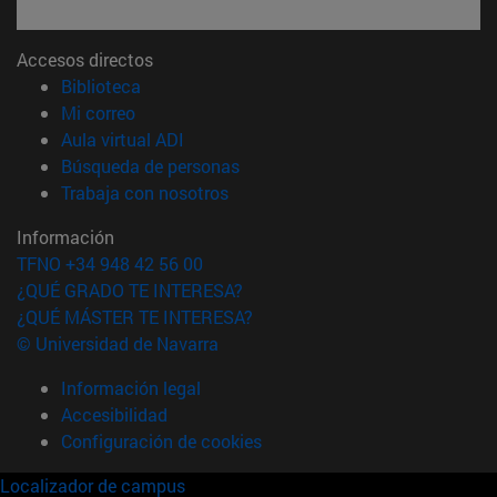
Accesos directos
(abre en nueva ventana)
Biblioteca
(abre en nueva ventana)
Mi correo
(abre en nueva ventana)
Aula virtual ADI
(abre en nueva ventana)
Búsqueda de personas
(abre en nueva ventana)
Trabaja con nosotros
Información
TFNO +34 948 42 56 00
¿QUÉ GRADO TE INTERESA?
¿QUÉ MÁSTER TE INTERESA?
© Universidad de Navarra
Información legal
Accesibilidad
Configuración de cookies
Localizador de campus