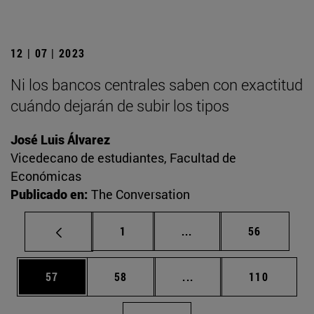
12 | 07 | 2023
Ni los bancos centrales saben con exactitud
cuándo dejarán de subir los tipos
José Luis Álvarez
Vicedecano de estudiantes, Facultad de
Económicas
Publicado en:
The Conversation
Página
Páginas intermedias Us
Página
1
...
56
Página
Página
Páginas intermedias U
Página
57
58
...
110