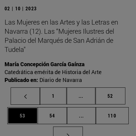
02 | 10 | 2023
Las Mujeres en las Artes y las Letras en
Navarra (12). Las “Mujeres Ilustres del
Palacio del Marqués de San Adrián de
Tudela"
María Concepción García Gaínza
Catedrática emérita de Historia del Arte
Publicado en:
Diario de Navarra
Página
Páginas intermedias Us
Página
1
...
52
Página
Página
Páginas intermedias U
Página
53
54
...
110