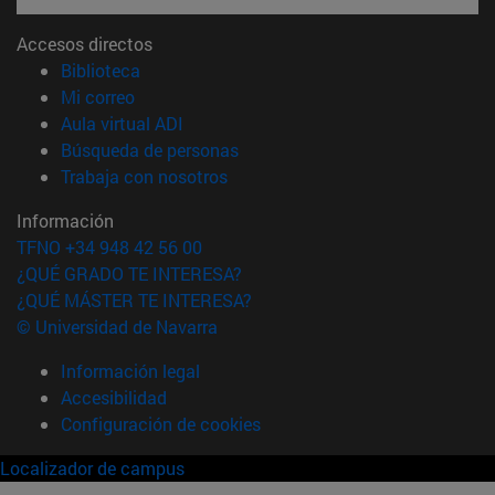
Accesos directos
(abre en nueva ventana)
Biblioteca
(abre en nueva ventana)
Mi correo
(abre en nueva ventana)
Aula virtual ADI
(abre en nueva ventana)
Búsqueda de personas
(abre en nueva ventana)
Trabaja con nosotros
Información
TFNO +34 948 42 56 00
¿QUÉ GRADO TE INTERESA?
¿QUÉ MÁSTER TE INTERESA?
© Universidad de Navarra
Información legal
Accesibilidad
Configuración de cookies
Localizador de campus