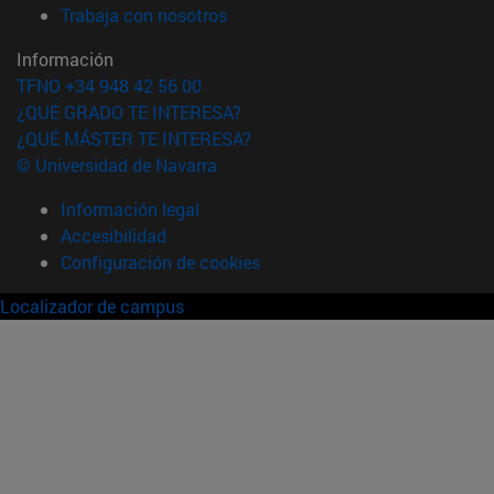
(abre en nueva ventana)
Trabaja con nosotros
Información
TFNO +34 948 42 56 00
¿QUÉ GRADO TE INTERESA?
¿QUÉ MÁSTER TE INTERESA?
© Universidad de Navarra
Información legal
Accesibilidad
Configuración de cookies
Localizador de campus