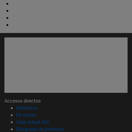
Accesos directos
(abre en nueva ventana)
Biblioteca
(abre en nueva ventana)
Mi correo
(abre en nueva ventana)
Aula virtual ADI
(abre en nueva ventana)
Búsqueda de personas