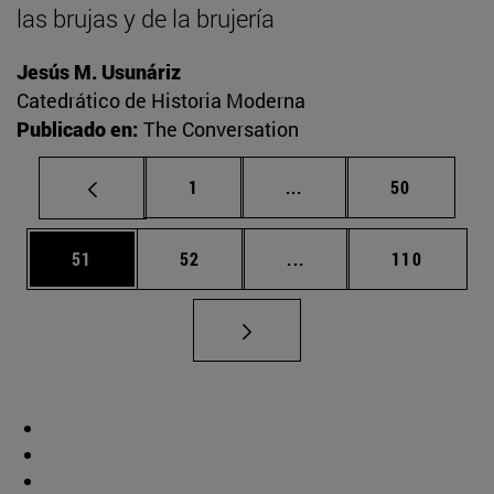
las brujas y de la brujería
Jesús M. Usunáriz
Catedrático de Historia Moderna
Publicado en:
The Conversation
Página
Páginas intermedias Us
Página
1
...
50
Página
Página
Páginas intermedias U
Página
51
52
...
110