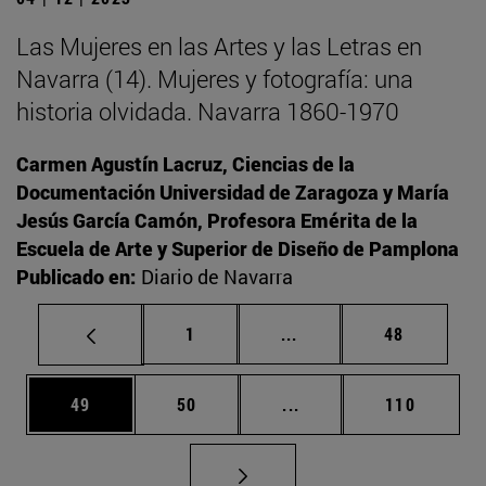
Las Mujeres en las Artes y las Letras en
Navarra (14). Mujeres y fotografía: una
historia olvidada. Navarra 1860-1970
Carmen Agustín Lacruz, Ciencias de la
Documentación Universidad de Zaragoza y María
Jesús García Camón, Profesora Emérita de la
Escuela de Arte y Superior de Diseño de Pamplona
Publicado en:
Diario de Navarra
Página
Páginas intermedias Us
Página
1
...
48
Página
Página
Páginas intermedias U
Página
49
50
...
110