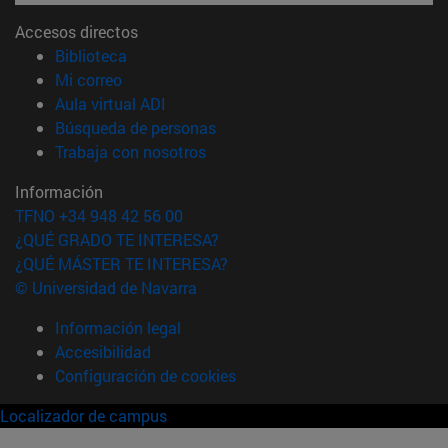
Accesos directos
(abre en nueva ventana)
Biblioteca
(abre en nueva ventana)
Mi correo
(abre en nueva ventana)
Aula virtual ADI
(abre en nueva ventana)
Búsqueda de personas
(abre en nueva ventana)
Trabaja con nosotros
Información
TFNO +34 948 42 56 00
¿QUÉ GRADO TE INTERESA?
¿QUÉ MÁSTER TE INTERESA?
© Universidad de Navarra
Información legal
Accesibilidad
Configuración de cookies
Localizador de campus