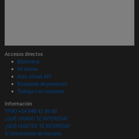
Accesos directos
(abre en nueva ventana)
Biblioteca
(abre en nueva ventana)
Mi correo
(abre en nueva ventana)
Aula virtual ADI
(abre en nueva ventana)
Búsqueda de personas
(abre en nueva ventana)
Trabaja con nosotros
Información
TFNO +34 948 42 56 00
¿QUÉ GRADO TE INTERESA?
¿QUÉ MÁSTER TE INTERESA?
© Universidad de Navarra