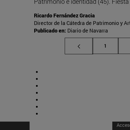
Patrimonio e identidad (45). Fies
Ricardo Fernández Gracia
Director de la Cátedra de Patrimonio y A
Publicado en:
Diario de Navarra
Página
1
Acces