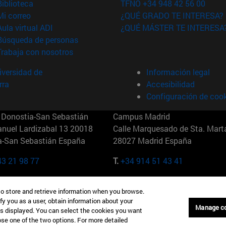
(abre en nueva ventana)
Biblioteca
TFNO +34 948 42 56 00
(abre en nueva ventana)
Mi correo
¿QUÉ GRADO TE INTERESA?
(abre en nueva ventana)
Aula virtual ADI
¿QUÉ MÁSTER TE INTERESA
(abre en nueva ventana)
Búsqueda de personas
(abre en nueva ventana)
Trabaja con nosotros
versidad de
Información legal
rra
Accesibilidad
Configuración de coo
Donostia-San Sebastián
Campus Madrid
anuel Lardizabal 13 20018
Calle Marquesado de Sta. Marta
a-San Sebastián España
28027 Madrid España
43 21 98 77
T.
+34 914 51 43 41
Nueva York (IESE)
Campus Munich (IESE)
to store and retrieve information when you browse.
7th St 10019-2201 Nueva York
Maria-Theresia-Straße 15 8167
fy you as a user, obtain information about your
Múnich Alemania
Manage c
is displayed. You can select the cookies you want
oose one of the two options. For more detailed
6 346 8850
T.
+49 89 24209790