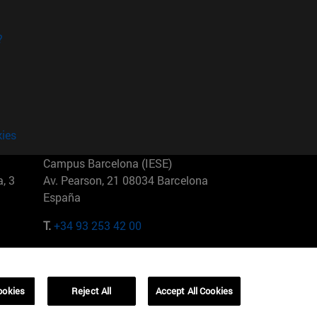
?
kies
Campus Barcelona (IESE)
, 3
Av. Pearson, 21 08034 Barcelona
España
T.
+34 93 253 42 00
Campus Sao Paulo (IESE)
5
Rua Martiniano de Carvalho, 573
01321001 Bela Vista Brasil
ookies
Reject All
Accept All Cookies
T.
+55 11 3177-8300