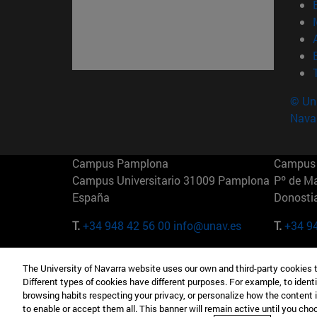
© Uni
Nava
Campus Pamplona
Campus 
Campus Universitario 31009 Pamplona
Pº de M
España
Donosti
T.
+34 948 42 56 00
info@unav.es
T.
+34 9
Campus Madrid (IESE)
Campus 
The University of Navarra website uses our own and third-party cookies 
Camino del Cerro Águila 3 28023
165 W 5
Different types of cookies have different purposes. For example, to identi
Madrid España
EE.UU
browsing habits respecting your privacy, or personalize how the content 
to enable or accept them all. This banner will remain active until you ch
T.
+34 912 11 30 00
T.
+1 64