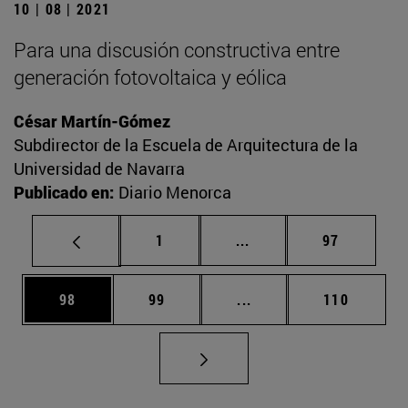
10 | 08 | 2021
Para una discusión constructiva entre
generación fotovoltaica y eólica
César Martín-Gómez
Subdirector de la Escuela de Arquitectura de la
Universidad de Navarra
Publicado en:
Diario Menorca
Página
Páginas intermedias Us
Página
1
...
97
Página
Página
Páginas intermedias U
Página
98
99
...
110