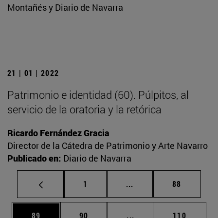
Montañés y Diario de Navarra
21 | 01 | 2022
Patrimonio e identidad (60). Púlpitos, al
servicio de la oratoria y la retórica
Ricardo Fernández Gracia
Director de la Cátedra de Patrimonio y Arte Navarro
Publicado en:
Diario de Navarra
Página
Páginas intermedias Us
Página
1
...
88
Página
Página
Páginas intermedias U
Página
89
90
...
110