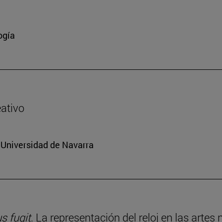
ogía
eativo
a Universidad de Navarra
 fugit
. La representación del reloj en las artes