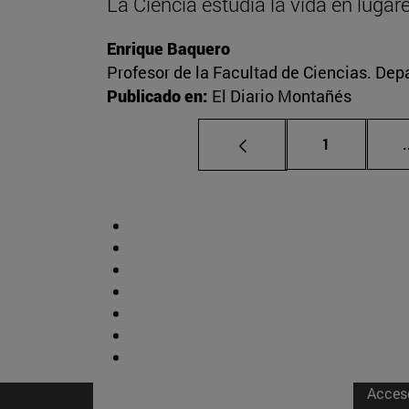
La Ciencia estudia la vida en luga
Enrique Baquero
Profesor de la Facultad de Ciencias. De
Publicado en:
El Diario Montañés
Página
1
.
Acces