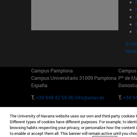
© Uni
Nava
Campus Pamplona
Campus 
Campus Universitario 31009 Pamplona
Pº de M
España
Donosti
T.
+34 948 42 56 00
info@unav.es
T.
+34 9
Campus Madrid (IESE)
Campus 
The University of Navarra website uses our own and third-party cookies 
Camino del Cerro Águila 3 28023
165 W 5
Different types of cookies have different purposes. For example, to identi
Madrid España
EE.UU
browsing habits respecting your privacy, or personalize how the content 
to enable or accept them all. This banner will remain active until you ch
T.
+34 912 11 30 00
T.
+1 64