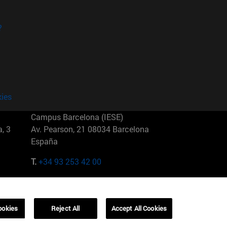
?
kies
Campus Barcelona (IESE)
, 3
Av. Pearson, 21 08034 Barcelona
España
T.
+34 93 253 42 00
Campus Sao Paulo (IESE)
5
Rua Martiniano de Carvalho, 573
01321001 Bela Vista Brasil
ookies
Reject All
Accept All Cookies
T.
+55 11 3177-8300