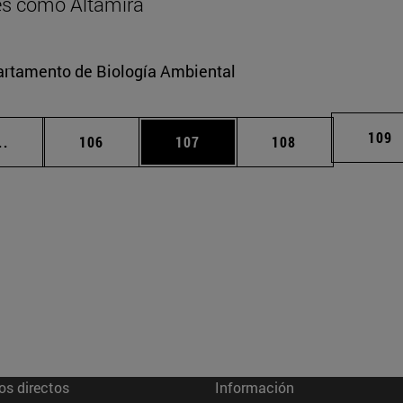
res como Altamira
partamento de Biología Ambiental
Pági
109
Páginas intermedias Use TAB para desplazarse.
Página
Página
Página
..
106
107
108
os directos
Información