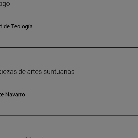
mago
ad de Teología
iezas de artes suntuarias
rte Navarro