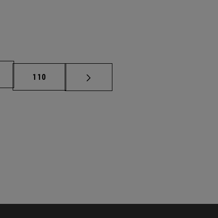
na
Página
110