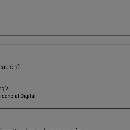
cación?
ogía
idencial Digital