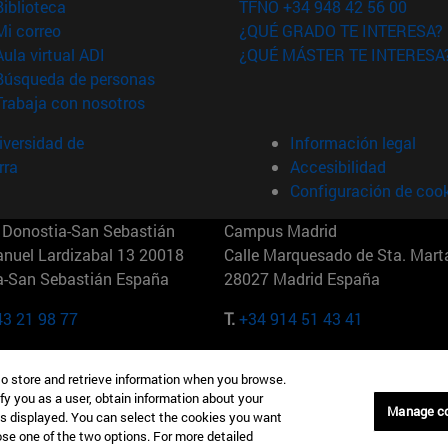
(abre en nueva ventana)
Biblioteca
TFNO +34 948 42 56 00
(abre en nueva ventana)
Mi correo
¿QUÉ GRADO TE INTERESA?
(abre en nueva ventana)
Aula virtual ADI
¿QUÉ MÁSTER TE INTERESA
(abre en nueva ventana)
Búsqueda de personas
(abre en nueva ventana)
Trabaja con nosotros
versidad de
Información legal
rra
Accesibilidad
Configuración de coo
Donostia-San Sebastián
Campus Madrid
anuel Lardizabal 13 20018
Calle Marquesado de Sta. Marta
a-San Sebastián España
28027 Madrid España
43 21 98 77
T.
+34 914 51 43 41
Nueva York (IESE)
Campus Munich (IESE)
to store and retrieve information when you browse.
7th St 10019-2201 Nueva York
Maria-Theresia-Straße 15 8167
fy you as a user, obtain information about your
Múnich Alemania
Manage c
is displayed. You can select the cookies you want
oose one of the two options. For more detailed
6 346 8850
T.
+49 89 24209790